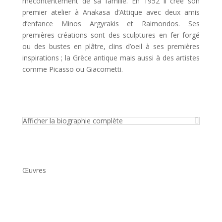
mécontentement de sa famille. En 1952 il crée son
premier atelier à Anakasa d’Attique avec deux amis
d’enfance Minos Argyrakis et Raimondos. Ses
premières créations sont des sculptures en fer forgé
ou des bustes en plâtre, clins d’oeil à ses premières
inspirations ; la Grèce antique mais aussi à des artistes
comme Picasso ou Giacometti.
Afficher la biographie complète
Œuvres