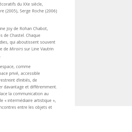
coratifs du XXe siècle,
re (2005), Serge Roche (2006)
raine Joy de Rohan Chabot,
res de Chastel. Chaque
dies, qui aboutissent souvent
age de
Miroirs
sur Line Vautrin
.
el espace, comme
pace privé, accessible
streint d’initiés, de
oser davantage et différemment.
, place la communication au
e « intermédiaire artistique »,
ncontres entre les objets et