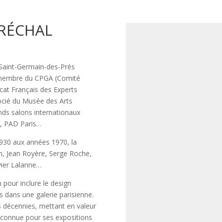
ARÉCHAL
Saint-Germain-des-Prés
t membre du CPGA (Comité
icat Français des Experts
ocié du Musée des Arts
ands salons internationaux
, PAD Paris…
1930 aux années 1970, la
in, Jean Royère, Serge Roche,
vier Lalanne…
 pour inclure le design
s dans une galerie parisienne.
es décennies, mettant en valeur
t connue pour ses expositions