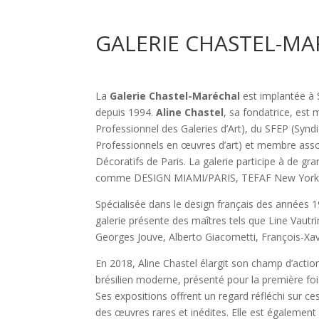
GALERIE CHASTEL-M
La
Galerie Chastel-Maréchal
est implantée à 
depuis 1994.
Aline Chastel
, sa fondatrice, es
Professionnel des Galeries d’Art), du SFEP (Synd
Professionnels en œuvres d’art) et membre ass
Décoratifs de Paris. La galerie participe à de gr
comme DESIGN MIAMI/PARIS, TEFAF New York
Spécialisée dans le design français des années 
galerie présente des maîtres tels que Line Vautr
Georges Jouve, Alberto Giacometti, François-Xa
En 2018, Aline Chastel élargit son champ d’action
brésilien moderne, présenté pour la première foi
Ses expositions offrent un regard réfléchi sur c
des œuvres rares et inédites. Elle est égalemen