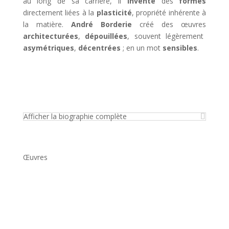
au long de sa carrière, il
invente
des
formes
directement liées à la
plasticité
, propriété inhérente à
la matière.
André Borderie
créé des œuvres
architecturées
,
dépouillées
, souvent légèrement
asymétriques
,
décentrées
; en un mot
sensibles
.
Afficher la biographie complète
Œuvres