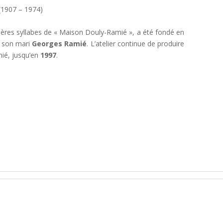
907 – 1974)
ères syllabes de « Maison Douly-Ramié », a été fondé en
t son mari
Georges Ramié
. L’atelier continue de produire
ié, jusqu’en
1997
.