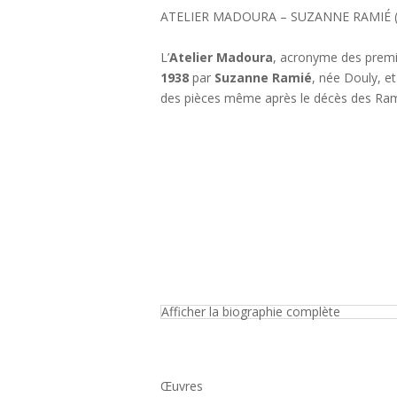
ATELIER MADOURA – SUZANNE RAMIÉ (1
L’
Atelier Madoura
, acronyme des premi
1938
par
Suzanne Ramié
, née Douly, e
des pièces même après le décès des Ram
Afficher la biographie complète
Œuvres