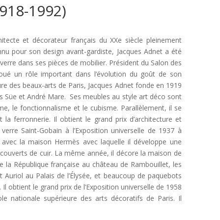
918-1992)
itecte et décorateur français du XXe siècle pleinement
u pour son design avant-gardiste, Jacques Adnet a été
e verre dans ses pièces de mobilier. Président du Salon des
joué un rôle important dans l’évolution du goût de son
eure des beaux-arts de Paris, Jacques Adnet fonde en 1919
is Süe et André Mare. Ses meubles au style art déco sont
isme, le fonctionnalisme et le cubisme. Parallèlement, il se
 la ferronnerie. Il obtient le grand prix d’architecture et
 verre Saint-Gobain à l’Exposition universelle de 1937 à
at avec la maison Hermès avec laquelle il développe une
ecouverts de cuir. La même année, il décore la maison de
de la République française au château de Rambouillet, les
t Auriol au Palais de l’Élysée, et beaucoup de paquebots
 obtient le grand prix de l’Exposition universelle de 1958
ole nationale supérieure des arts décoratifs de Paris. Il