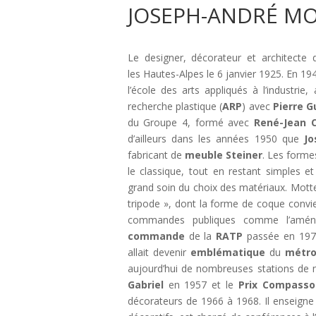
JOSEPH-ANDRÉ MOT
Le designer, décorateur et architecte d
les Hautes-Alpes le 6 janvier 1925. En 19
l’école des arts appliqués à l’industrie, a
recherche plastique (
ARP
) avec
Pierre
G
du Groupe 4, formé avec
René-Jean C
d’ailleurs dans les années 1950 que
Jo
fabricant de
meuble
Steiner
. Les form
le classique, tout en restant simples e
grand soin du choix des matériaux. Motte 
tripode », dont la forme de coque convie
commandes publiques comme l’amén
commande
de la
RATP
passée en 1973
allait devenir
emblématique
du
métr
aujourd’hui de nombreuses stations de 
Gabriel
en 1957 et le
Prix
Compasso
décorateurs de 1966 à 1968. Il enseigne 