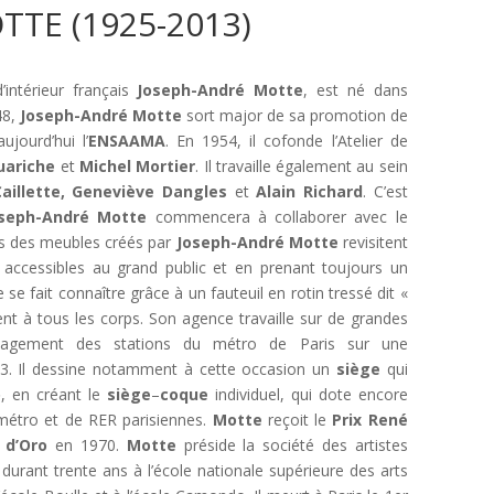
TE (1925-2013)
’intérieur français
Joseph-André Motte
, est né dans
48,
Joseph-André Motte
sort major de sa promotion de
ujourd’hui l’
ENSAAMA
. En 1954, il cofonde l’Atelier de
uariche
et
Michel
Mortier
. Il travaille également au sein
aillette,
Geneviève
Dangles
et
Alain
Richard
. C’est
seph-André
Motte
commencera à collaborer avec le
es des meubles créés par
Joseph-André
Motte
revisitent
t accessibles au grand public et en prenant toujours un
se fait connaître grâce à un fauteuil en rotin tressé dit «
nt à tous les corps. Son agence travaille sur de grandes
agement des stations du métro de Paris sur une
. Il dessine notamment à cette occasion un
siège
qui
o
, en créant le
siège
–
coque
individuel, qui dote encore
métro et de RER parisiennes.
Motte
reçoit le
Prix
René
 d’Oro
en 1970.
Motte
préside la société des artistes
durant trente ans à l’école nationale supérieure des arts