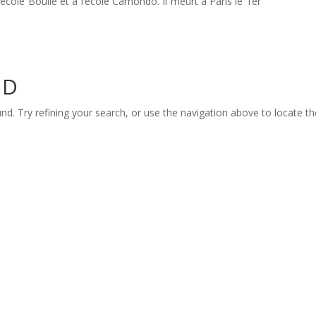
’école Boulle et à l’école Camondo. Il meurt à Paris le 1er
ND
d. Try refining your search, or use the navigation above to locate th