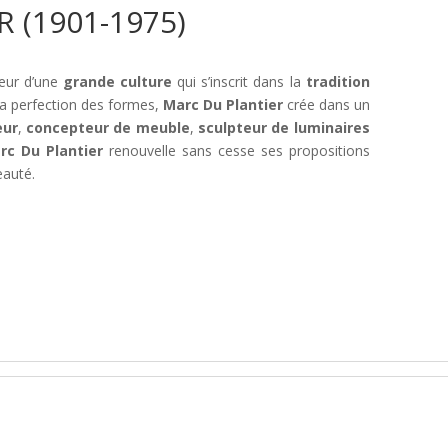
 (1901-1975)
eur d’une
grande culture
qui s’inscrit dans la
tradition
 la perfection des formes,
Marc Du Plantier
crée dans un
eur
,
concepteur de meuble
,
sculpteur de luminaires
rc Du Plantier
renouvelle sans cesse ses propositions
eauté.