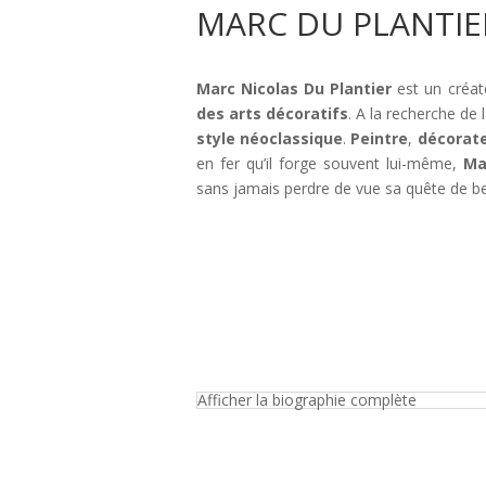
MARC DU PLANTIER
Marc Nicolas Du Plantier
est un créat
des arts décoratifs
. A la recherche de
style néoclassique
.
Peintre
,
décorat
en fer qu’il forge souvent lui-même,
Ma
sans jamais perdre de vue sa quête de b
Afficher la biographie complète