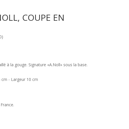
OLL, COUPE EN
0)
llé à la gouge. Signature «A.Noll» sous la base.
 cm - Largeur 10 cm
 France.