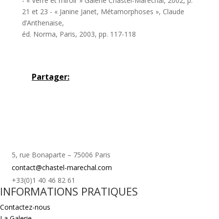
- « Verre et miroir » Galerie Chastel-Maréchal, 2002, p.
21 et 23 - « Janine Janet, Métamorphoses », Claude
d’Anthenaise,
éd. Norma, Paris, 2003, pp. 117-118
Partager:
5, rue Bonaparte – 75006 Paris
contact@chastel-marechal.com
+33(0)1 40 46 82 61
INFORMATIONS PRATIQUES
Contactez-nous
La Galerie