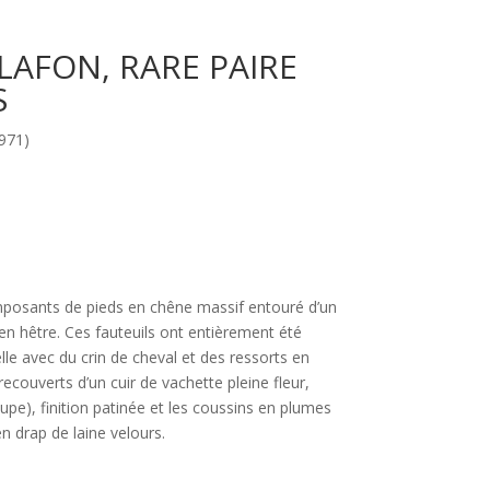
LAFON, RARE PAIRE
S
971)
mposants de pieds en chêne massif entouré d’un
en hêtre. Ces fauteuils ont entièrement été
lle avec du crin de cheval et des ressorts en
 recouverts d’un cuir de vachette pleine fleur,
upe), finition patinée et les coussins en plumes
en drap de laine velours.