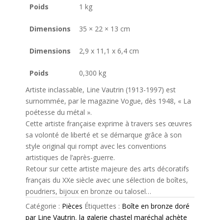
Poids
1 kg
Dimensions
35 × 22 × 13 cm
Dimensions
2,9 x 11,1 x 6,4 cm
Poids
0,300 kg
Artiste inclassable, Line Vautrin (1913-1997) est
surnommée, par le magazine Vogue, dès 1948, « La
poétesse du métal ».
Cette artiste française exprime à travers ses œuvres
sa volonté de liberté et se démarque grâce à son
style original qui rompt avec les conventions
artistiques de l’après-guerre.
Retour sur cette artiste majeure des arts décoratifs
français du XXe siècle avec une sélection de boîtes,
poudriers, bijoux en bronze ou talosel…
Catégorie :
Pièces
Étiquettes :
Boîte en bronze doré
par Line Vautrin
,
la galerie chastel maréchal achète