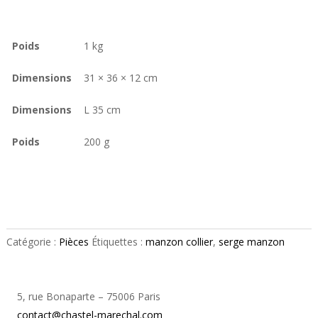
Poids
1 kg
Dimensions
31 × 36 × 12 cm
Dimensions
L 35 cm
Poids
200 g
Catégorie :
Pièces
Étiquettes :
manzon collier
,
serge manzon
5, rue Bonaparte – 75006 Paris
contact@chastel-marechal.com