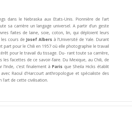
gs dans le Nebraska aux Etats-Unis. Pionnière de l’art
oute sa carrière un langage universel. A partir d’un geste
uvres faites de laine, soie, coton, lin, qui déploient leurs
t les cours de
Josef Albers
à l’Université de Yale. Durant
 part pour le Chili en 1957 où elle photographie le travail
érêt pour le travail du tissage. Du- rant toute sa carrière,
s les facettes de ce savoir-faire. Du Mexique, au Chili, de
 l’Inde, c’est finalement à
Paris
que Sheila Hicks établit
e avec Raoul d’Harcourt anthropologue et spécialiste des
 l’art de cette civilisation.