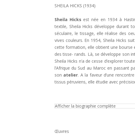
SHEILA HICKS (1934)
Sheila Hicks
est née en 1934 à Hastin
textile, Sheila Hicks développe durant t
séculaire, le tissage, elle réalise des oe
vives couleurs. En 1954, Sheila Hicks sui
cette formation, elle obtient une bourse et
des tisse- rands. Là, se développe son int
Sheila Hicks n’a de cesse d’explorer toute
l’Afrique du Sud au Maroc en passant par
son
atelier
. A la faveur d’une rencontr
tissus péruviens, elle étudie avec précision
Afficher la biographie complète
Œuvres