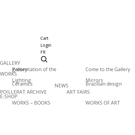
Cart
Login
FR
GALLERY
Presentation of the gallery
Come to the Gallery
WORKS
Lighting
Mirrors
Ceramics
Brazilian design
NEWS
POILLERAT ARCHIVE
ART FAIRS
E-SHOP
WORKS – BOOKS
WORKS OF ART