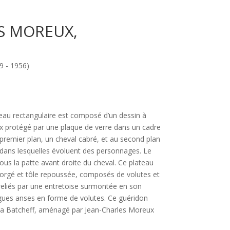
S MOREUX,
 - 1956)
teau rectangulaire est composé d’un dessin à
x protégé par une plaque de verre dans un cadre
u premier plan, un cheval cabré, et au second plan
 dans lesquelles évoluent des personnages. Le
sous la patte avant droite du cheval. Ce plateau
forgé et tôle repoussée, composés de volutes et
t reliés par une entretoise surmontée en son
ngues anses en forme de volutes. Ce guéridon
onia Batcheff, aménagé par Jean-Charles Moreux