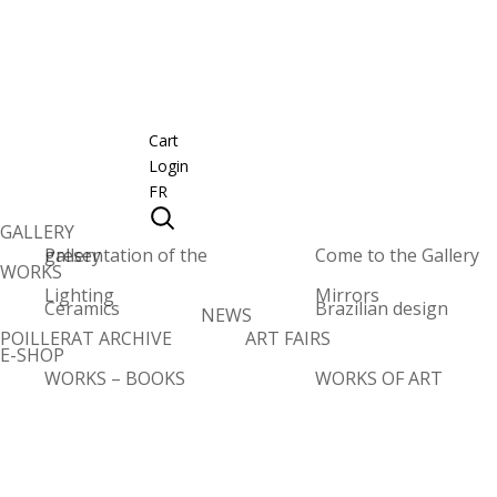
Cart
Login
FR
GALLERY
Presentation of the gallery
Come to the Gallery
WORKS
Lighting
Mirrors
Ceramics
Brazilian design
NEWS
POILLERAT ARCHIVE
ART FAIRS
E-SHOP
WORKS – BOOKS
WORKS OF ART